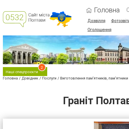
Головна
Дозвілля
Фотозвіт
Оголошення
2
Наші спецпроєкти
Головна
Довідник
Послуги
Виготовлення пам'ятників, пам'ятники і
Граніт Полта