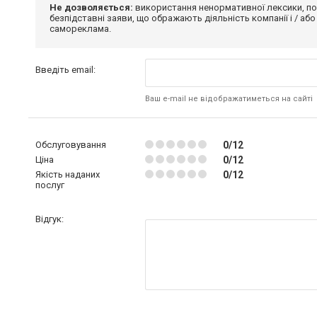
Не дозволяється:
використання ненормативної лексики, по
безпідставні заяви, що ображають діяльність компанії і / або
самореклама.
Введіть email:
Ваш e-mail не відображатиметься на сайті
Обслуговування
0/12
Ціна
0/12
Якість наданих
0/12
послуг
Відгук: