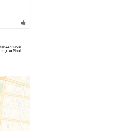
майданчиків
ництва Різні