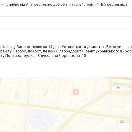
и потрібно підійти правильно, щоб об'єкт стояв "століття"! Найправильніше...
 стільниці Виготовлення за 14 днів Установка та демонтаж Бетонування 
аніту (Габбро, покост, лезники, лабрадорит) Граніт українського вироб
оботу Полтава, вулиця В`ячеслава Чорновола, 15