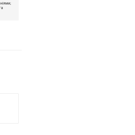
ніями;
та