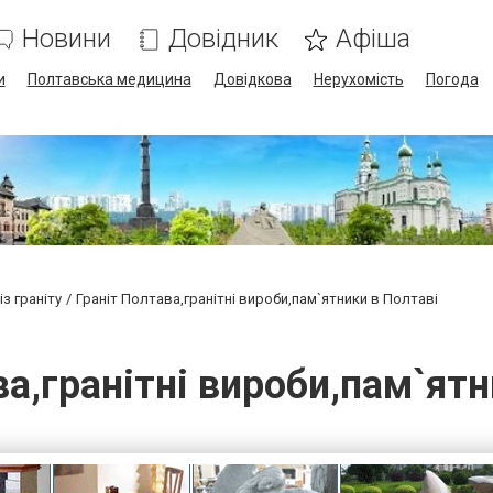
Новини
Довідник
Афіша
и
Полтавська медицина
Довідкова
Нерухомість
Погода
з граніту
Граніт Полтава,гранітні вироби,пам`ятники в Полтаві
ва,гранітні вироби,пам`ятн