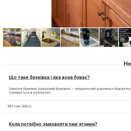
Но
Що таке бруківка і яка вона буває?
Гранітна бруківка (гранітний бруківка) — натуральний дорожньо-будівель
отримується в результаті...
28 січня 2022 р.
Коли потрібно замовляти пам`ятники?