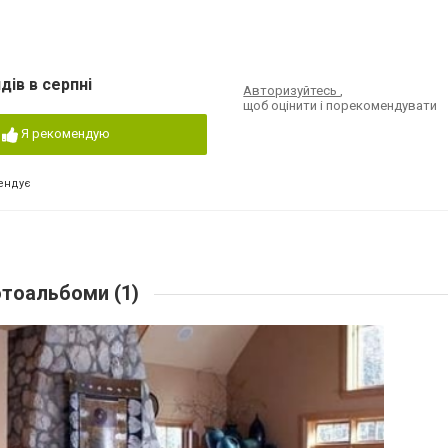
дів в серпні
Авторизуйтесь
,
щоб оцінити і порекомендувати
Я рекомендую
ендує
тоальбоми (1)