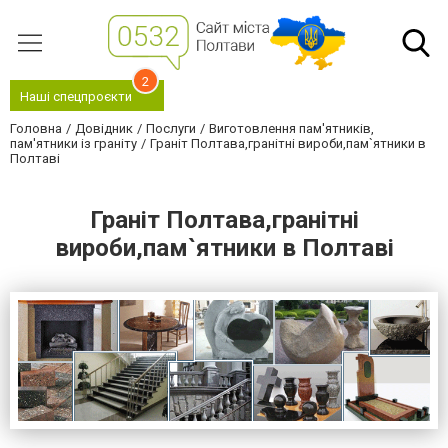
2
Наші спецпроєкти
Головна
Довідник
Послуги
Виготовлення пам'ятників,
пам'ятники із граніту
Граніт Полтава,гранітні вироби,пам`ятники в
Полтаві
Граніт Полтава,гранітні
вироби,пам`ятники в Полтаві