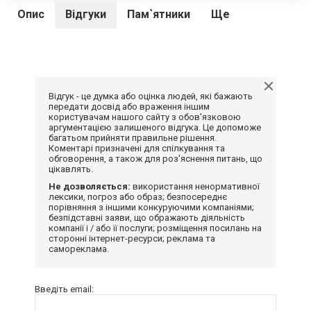
Опис
Відгуки
Пам`ятники
Ще
Відгук - це думка або оцінка людей, які бажають
передати досвід або враження іншим
користувачам нашого сайту з обов'язковою
аргументацією залишеного відгука. Це допоможе
багатьом прийняти правильне рішення.
Коментарі призначені для спілкування та
обговорення, а також для роз'яснення питань, що
цікавлять.
Не дозволяється:
використання ненормативної
лексики, погроз або образ; безпосереднє
порівняння з іншими конкуруючими компаніями;
безпідставні заяви, що ображають діяльність
компанії і / або її послуги; розміщення посилань на
сторонні інтернет-ресурси; реклама та
самореклама.
Введіть email: